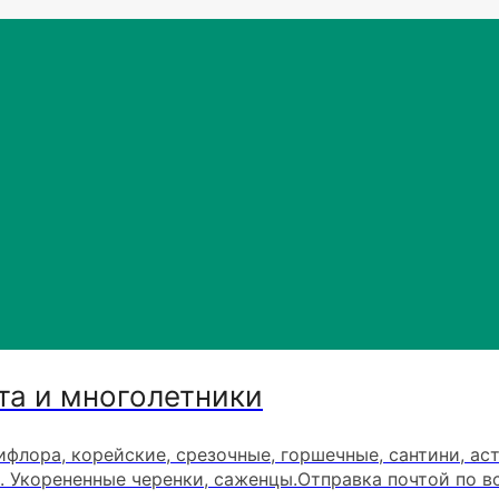
та и многолетники
ифлора, корейские, срезочные, горшечные, сантини, ас
. Укорененные черенки, саженцы.Отправка почтой по в