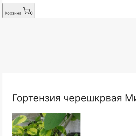
Корзина
0
Гортензия черешкрвая М