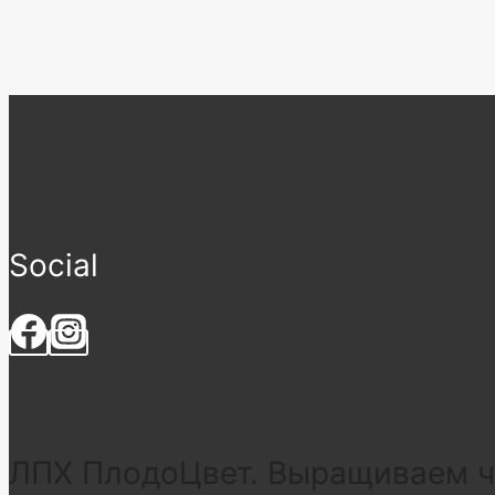
Social
ЛПХ ПлодоЦвет. Выращиваем че