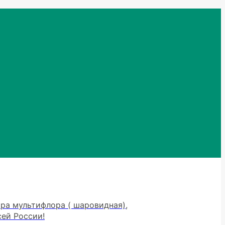
тра мультифлора ( шаровидная),
сей России!