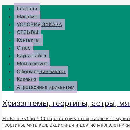
Перейти
Главная
к
Магазин
содержимому
УСЛОВИЯ ЗАКАЗА
ОТЗЫВЫ
Контакты
О нас
Карта сайта
Мой аккаунт
Оформление заказа
Корзина
Агротехника хризантем
Хризантемы, георгины, астры, мя
На Ваш выбор 600 сортов хризантем, такие как мульт
георгины, мята коллекционная и другие многолетники