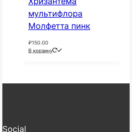
Хризантема
мультифлора
Молфетта пинк
₽
150.00
В корзину
Social