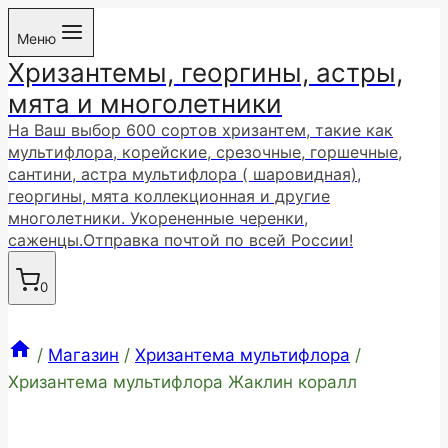
Перейти
Меню
к
Хризантемы, георгины, астры,
содержимому
мята и многолетники
На Ваш выбор 600 сортов хризантем, такие как
мультифлора, корейские, срезочные, горшечные,
сантини, астра мультифлора ( шаровидная),
георгины, мята коллекционная и другие
многолетники. Укорененные черенки,
саженцы.Отправка почтой по всей России!
0
/
Магазин
/
Хризантема мультифлора
/
Хризантема мультифлора Жаклин коралл