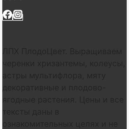
ЛПХ ПлодоЦвет. Выращиваем
черенки хризантемы, колеусы,
астры мультифлора, мяту
декоративные и плодово-
ягодные растения. Цены и все
тексты даны в
ознакомительных целях и не