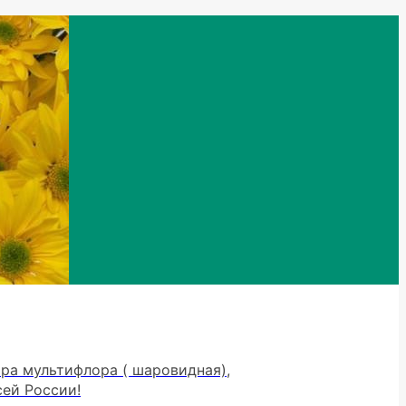
тра мультифлора ( шаровидная),
сей России!