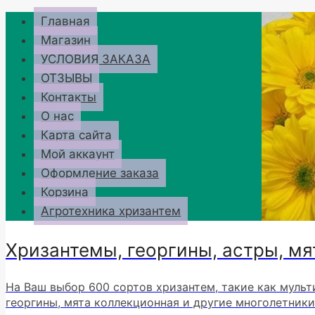
Перейти
Главная
к
Магазин
содержимому
УСЛОВИЯ ЗАКАЗА
ОТЗЫВЫ
Контакты
О нас
Карта сайта
Мой аккаунт
Оформление заказа
Корзина
Агротехника хризантем
Хризантемы, георгины, астры, мя
На Ваш выбор 600 сортов хризантем, такие как мульт
георгины, мята коллекционная и другие многолетники