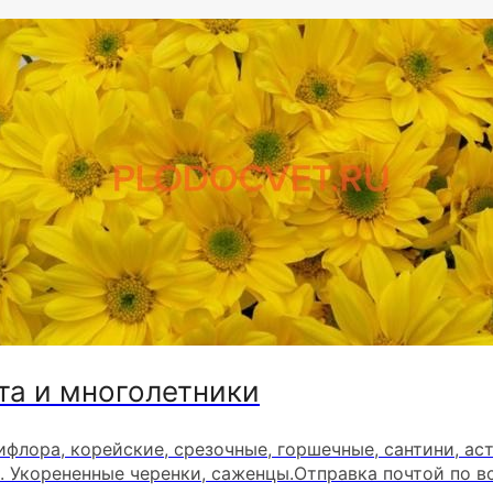
та и многолетники
ифлора, корейские, срезочные, горшечные, сантини, ас
. Укорененные черенки, саженцы.Отправка почтой по в