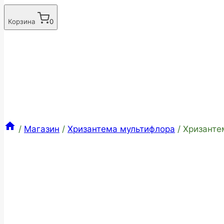
Корзина
0
/
Магазин
/
Хризантема мультифлора
/
Хризанте