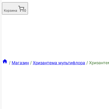
Корзина
0
/
Магазин
/
Хризантема мультифлора
/
Хризанте