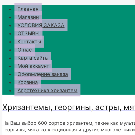
Перейти
Главная
к
Магазин
содержимому
УСЛОВИЯ ЗАКАЗА
ОТЗЫВЫ
Контакты
О нас
Карта сайта
Мой аккаунт
Оформление заказа
Корзина
Агротехника хризантем
Хризантемы, георгины, астры, мя
На Ваш выбор 600 сортов хризантем, такие как мульт
георгины, мята коллекционная и другие многолетники