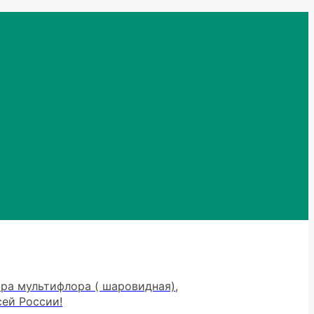
тра мультифлора ( шаровидная),
сей России!