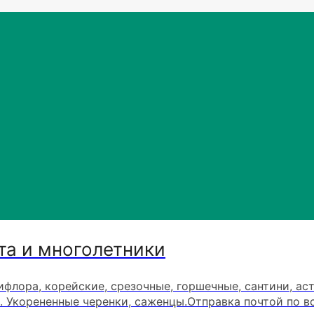
та и многолетники
ифлора, корейские, срезочные, горшечные, сантини, ас
. Укорененные черенки, саженцы.Отправка почтой по в