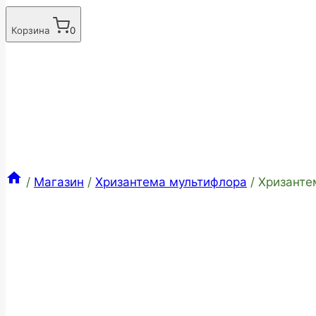
Корзина
0
/
Магазин
/
Хризантема мультифлора
/
Хризанте