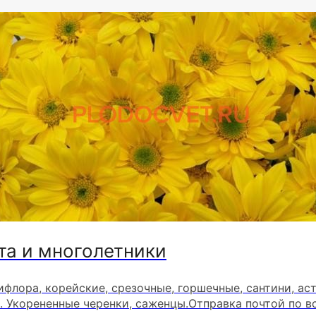
та и многолетники
ифлора, корейские, срезочные, горшечные, сантини, ас
. Укорененные черенки, саженцы.Отправка почтой по в