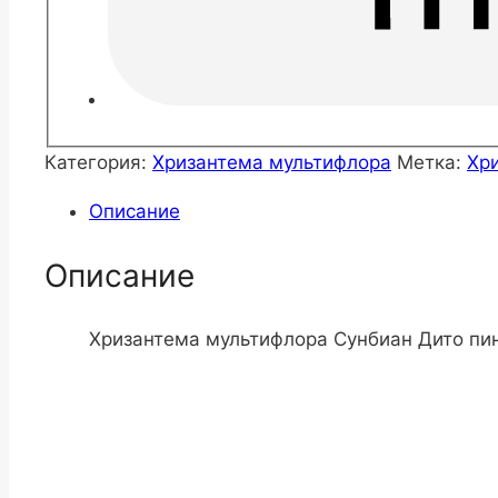
Категория:
Хризантема мультифлора
Метка:
Хр
Описание
Описание
Хризантема мультифлора Сунбиан Дито пинк