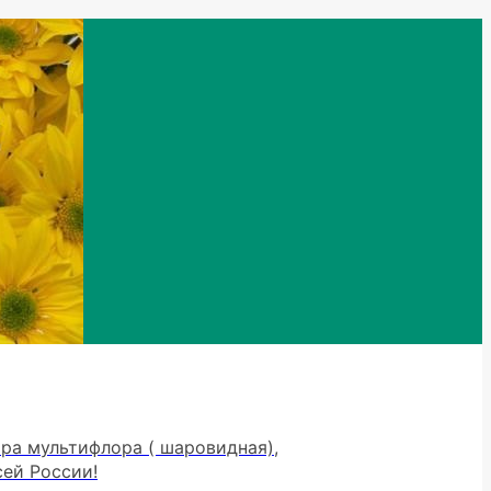
тра мультифлора ( шаровидная),
сей России!