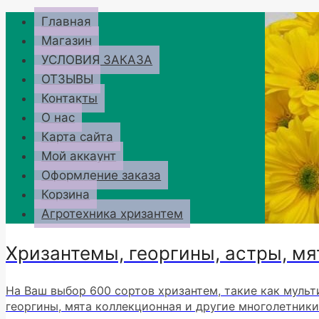
Перейти
Главная
к
Магазин
содержимому
УСЛОВИЯ ЗАКАЗА
ОТЗЫВЫ
Контакты
О нас
Карта сайта
Мой аккаунт
Оформление заказа
Корзина
Агротехника хризантем
Хризантемы, георгины, астры, мя
На Ваш выбор 600 сортов хризантем, такие как мульт
георгины, мята коллекционная и другие многолетники