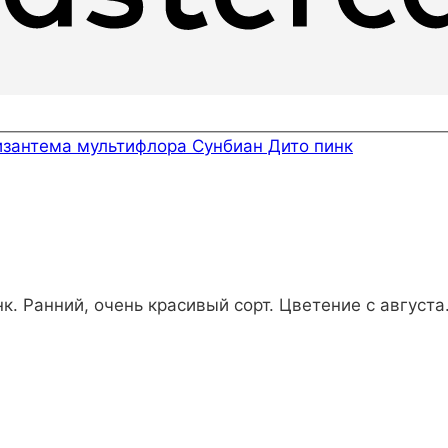
изантема мультифлора Сунбиан Дито пинк
. Ранний, очень красивый сорт. Цветение с августа