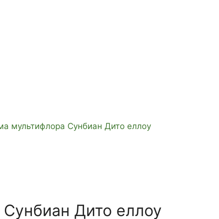
ма мультифлора Сунбиан Дито еллоу
 Сунбиан Дито еллоу