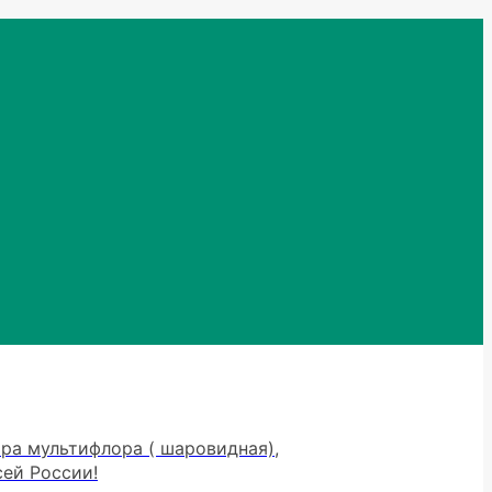
тра мультифлора ( шаровидная),
сей России!