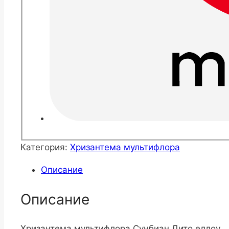
Категория:
Хризантема мультифлора
Описание
Описание
Хризантема мультифлора Сунбиан Дито еллоу.