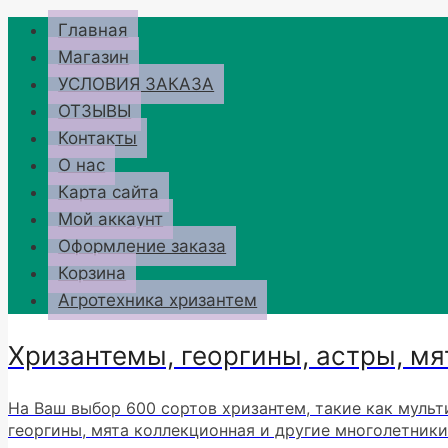
Перейти
Главная
к
Магазин
содержимому
УСЛОВИЯ ЗАКАЗА
ОТЗЫВЫ
Контакты
О нас
Карта сайта
Мой аккаунт
Оформление заказа
Корзина
Агротехника хризантем
Хризантемы, георгины, астры, мя
На Ваш выбор 600 сортов хризантем, такие как мульт
георгины, мята коллекционная и другие многолетники