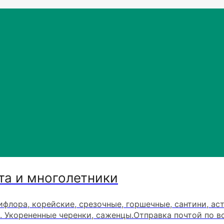
та и многолетники
ифлора, корейские, срезочные, горшечные, сантини, ас
. Укорененные черенки, саженцы.Отправка почтой по в