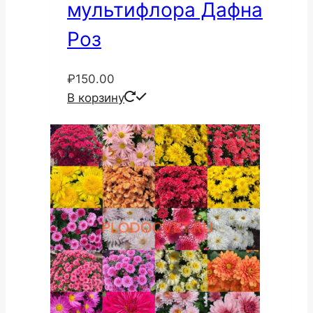
мультифлора Дафна
Роз
₽
150.00
В корзину