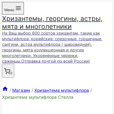
Перейти
Меню
к
Хризантемы, георгины, астры,
содержимому
мята и многолетники
На Ваш выбор 600 сортов хризантем, такие как
мультифлора, корейские, срезочные, горшечные,
сантини, астра мультифлора ( шаровидная),
георгины, мята коллекционная и другие
многолетники. Укорененные черенки,
саженцы.Отправка почтой по всей России!
0
/
Магазин
/
Хризантема мультифлора
/
Хризантема мультифлора Стелла