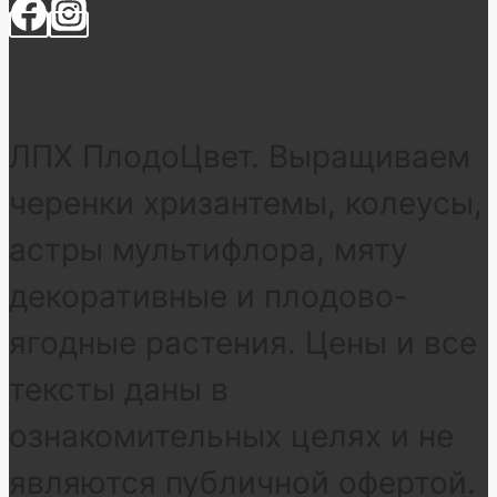
ЛПХ ПлодоЦвет. Выращиваем
черенки хризантемы, колеусы,
астры мультифлора, мяту
декоративные и плодово-
ягодные растения. Цены и все
тексты даны в
ознакомительных целях и не
являются публичной офертой.