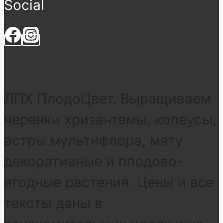
Social
ЛПХ ПлодоЦвет. Выращиваем
черенки хризантемы, колеусы,
астры мультифлора, мяту
декоративные и плодово-
ягодные растения. Цены и все
тексты даны в