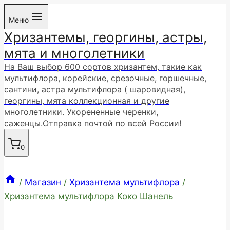
Перейти
Меню
к
Хризантемы, георгины, астры,
содержимому
мята и многолетники
На Ваш выбор 600 сортов хризантем, такие как
мультифлора, корейские, срезочные, горшечные,
сантини, астра мультифлора ( шаровидная),
георгины, мята коллекционная и другие
многолетники. Укорененные черенки,
саженцы.Отправка почтой по всей России!
0
/
Магазин
/
Хризантема мультифлора
/
Хризантема мультифлора Коко Шанель