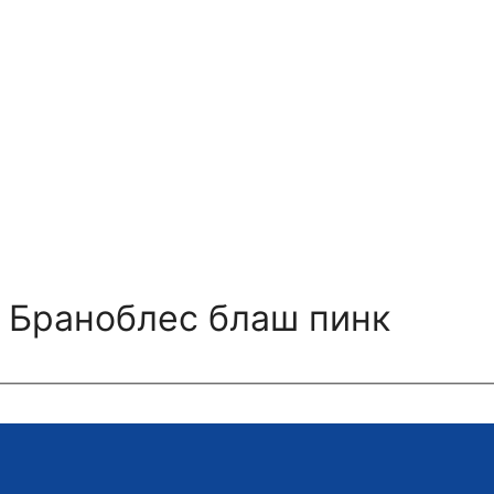
 Браноблес блаш пинк