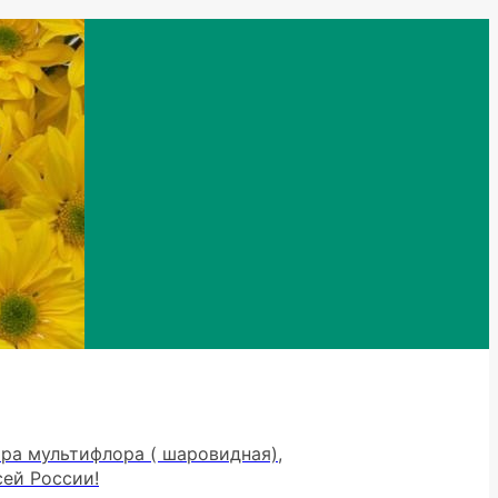
тра мультифлора ( шаровидная),
сей России!