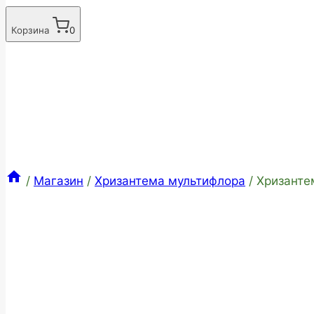
Корзина
0
/
Магазин
/
Хризантема мультифлора
/
Хризанте