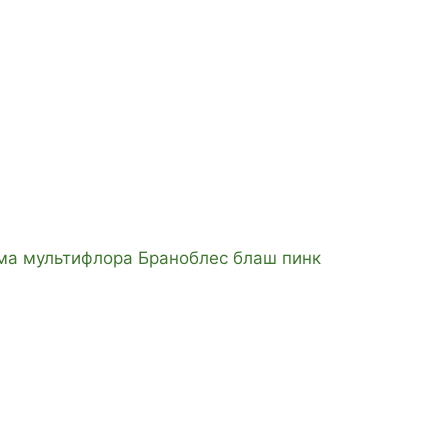
ма мультифлора Браноблес блаш пинк