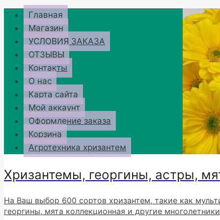
Перейти
Главная
к
Магазин
содержимому
УСЛОВИЯ ЗАКАЗА
ОТЗЫВЫ
Контакты
О нас
Карта сайта
Мой аккаунт
Оформление заказа
Корзина
Агротехника хризантем
Хризантемы, георгины, астры, мя
На Ваш выбор 600 сортов хризантем, такие как мульт
георгины, мята коллекционная и другие многолетники