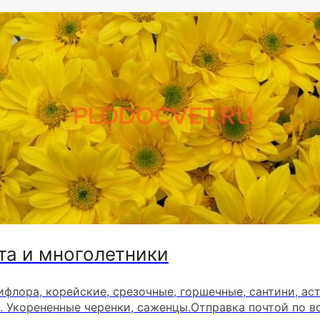
та и многолетники
ифлора, корейские, срезочные, горшечные, сантини, ас
. Укорененные черенки, саженцы.Отправка почтой по в