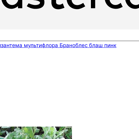
изантема мультифлора Браноблес блаш пинк