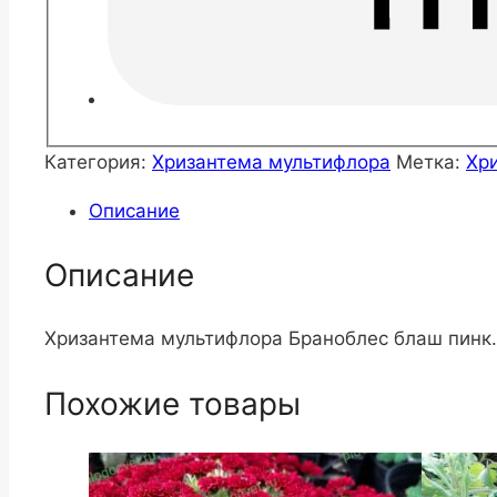
Категория:
Хризантема мультифлора
Метка:
Хр
Описание
Описание
Хризантема мультифлора Браноблес блаш пинк.
Похожие товары