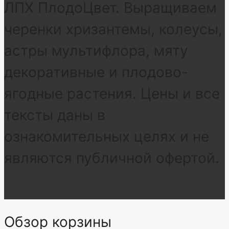
ЛПХ ПлодоЦвет. Выращиваем
черенки хризантемы, колеусы,
астры мультифлора, мяту
декоративные и плодово-
ягодные растения. Цены и все
тексты даны в
ознакомительных целях и не
являются публичной офертой.
Обзор корзины