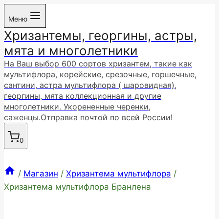
Перейти
Меню
к
Хризантемы, георгины, астры,
содержимому
мята и многолетники
На Ваш выбор 600 сортов хризантем, такие как
мультифлора, корейские, срезочные, горшечные,
сантини, астра мультифлора ( шаровидная),
георгины, мята коллекционная и другие
многолетники. Укорененные черенки,
саженцы.Отправка почтой по всей России!
0
/
Магазин
/
Хризантема мультифлора
/
Хризантема мультифлора Бранлена