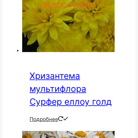
Хризантема
мультифлора
Сурфер еллоу голд
Подробнее