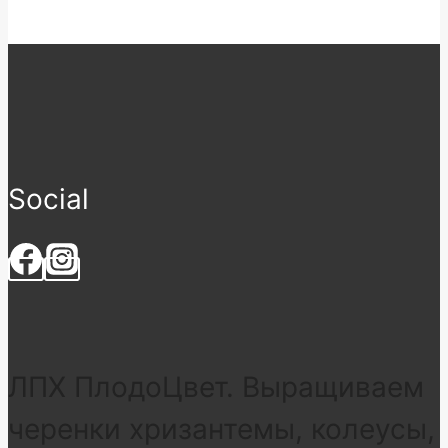
Social
ЛПХ ПлодоЦвет. Выращиваем
черенки хризантемы, колеусы,