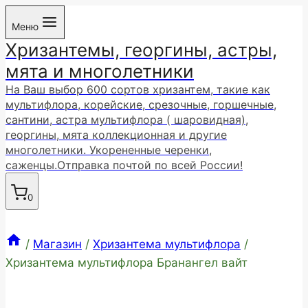
Перейти
Меню
к
Хризантемы, георгины, астры,
содержимому
мята и многолетники
На Ваш выбор 600 сортов хризантем, такие как
мультифлора, корейские, срезочные, горшечные,
сантини, астра мультифлора ( шаровидная),
георгины, мята коллекционная и другие
многолетники. Укорененные черенки,
саженцы.Отправка почтой по всей России!
0
/
Магазин
/
Хризантема мультифлора
/
Хризантема мультифлора Бранангел вайт