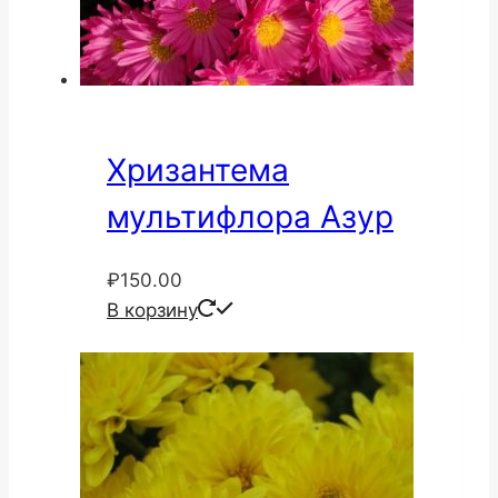
Хризантема
мультифлора Азур
₽
150.00
В корзину