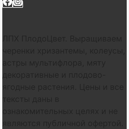
ЛПХ ПлодоЦвет. Выращиваем
черенки хризантемы, колеусы,
астры мультифлора, мяту
декоративные и плодово-
ягодные растения. Цены и все
тексты даны в
ознакомительных целях и не
являются публичной офертой.