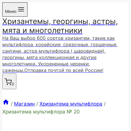
Перейти
Меню
к
Хризантемы, георгины, астры,
содержимому
мята и многолетники
На Ваш выбор 600 сортов хризантем, такие как
мультифлора, корейские, срезочные, горшечные,
сантини, астра мультифлора ( шаровидная),
георгины, мята коллекционная и другие
многолетники. Укорененные черенки,
саженцы.Отправка почтой по всей России!
0
/
Магазин
/
Хризантема мультифлора
/
Хризантема мультифлора № 20