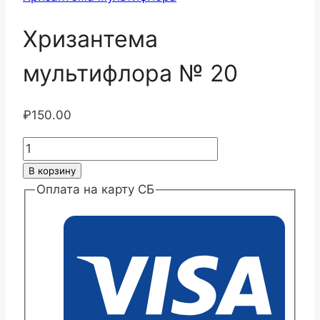
Хризантема
мультифлора № 20
₽
150.00
Количество
товара
В корзину
Хризантема
Оплата на карту СБ
мультифлора
№
20