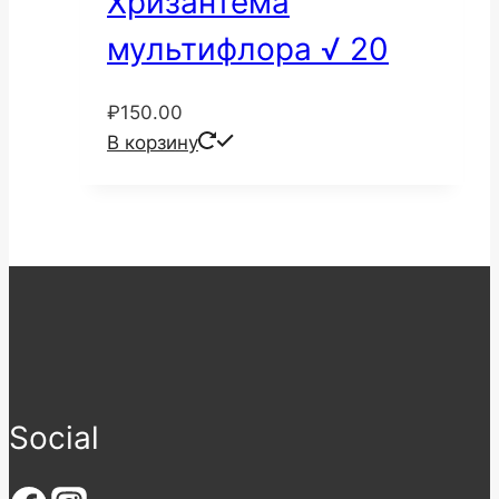
Хризантема
мультифлора √ 20
₽
150.00
В корзину
Social