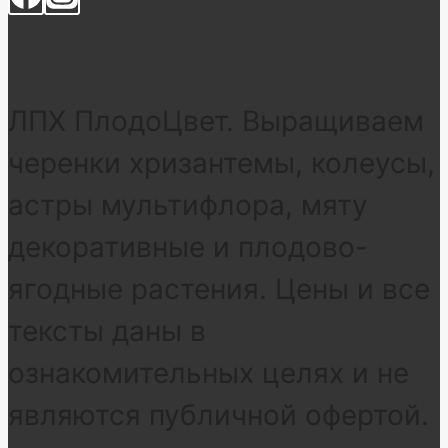
ЛПХ ПлодоЦвет. Выращиваем
черенки хризантемы, колеусы,
астры мультифлора, мяту
декоративные и плодово-
ягодные растения. Цены и все
тексты даны в
ознакомительных целях и не
являются публичной офертой.