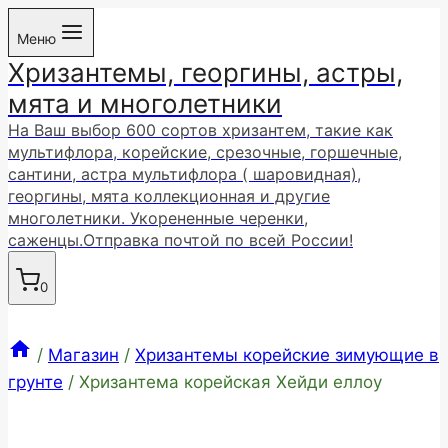
Перейти
Меню
к
Хризантемы, георгины, астры,
содержимому
мята и многолетники
На Ваш выбор 600 сортов хризантем, такие как
мультифлора, корейские, срезочные, горшечные,
сантини, астра мультифлора ( шаровидная),
георгины, мята коллекционная и другие
многолетники. Укорененные черенки,
саженцы.Отправка почтой по всей России!
0
/
Магазин
/
Хризантемы корейские зимующие в
грунте
/
Хризантема корейская Хейди еллоу