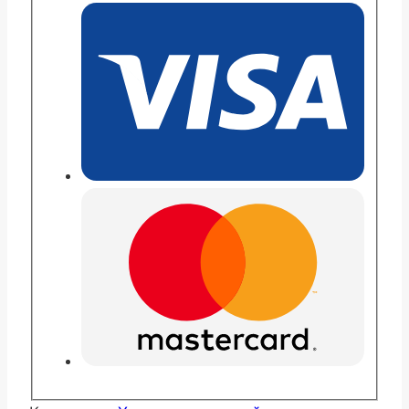
Хейди
еллоу