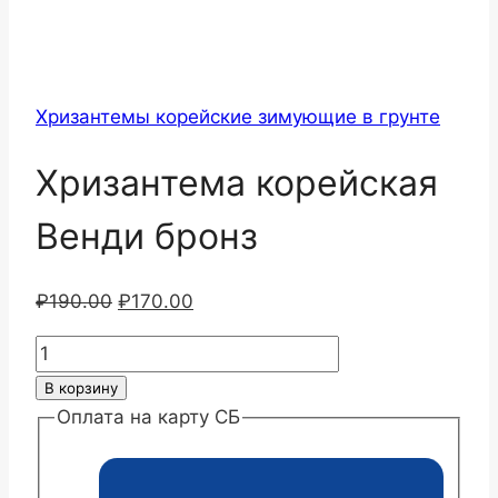
Хризантемы корейские зимующие в грунте
Хризантема корейская
Венди бронз
Первоначальная
Текущая
₽
190.00
₽
170.00
цена
цена:
Количество
составляла
₽170.00.
товара
В корзину
₽190.00.
Хризантема
Оплата на карту СБ
корейская
Венди