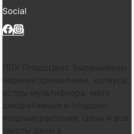
Social
ЛПХ ПлодоЦвет. Выращиваем
черенки хризантемы, колеусы,
астры мультифлора, мяту
декоративные и плодово-
ягодные растения. Цены и все
тексты даны в