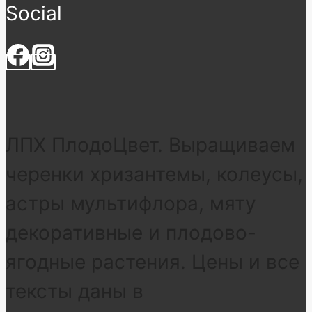
Social
ЛПХ ПлодоЦвет. Выращиваем
черенки хризантемы, колеусы,
астры мультифлора, мяту
декоративные и плодово-
ягодные растения. Цены и все
тексты даны в