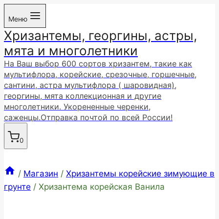
Перейти
Меню
к
Хризантемы, георгины, астры,
содержимому
мята и многолетники
На Ваш выбор 600 сортов хризантем, такие как
мультифлора, корейские, срезочные, горшечные,
сантини, астра мультифлора ( шаровидная),
георгины, мята коллекционная и другие
многолетники. Укорененные черенки,
саженцы.Отправка почтой по всей России!
0
/
Магазин
/
Хризантемы корейские зимующие в
грунте
/
Хризантема корейская Ванила