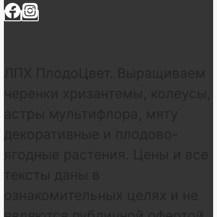
ЛПХ ПлодоЦвет. Выращиваем
черенки хризантемы, колеусы,
астры мультифлора, мяту
декоративные и плодово-
ягодные растения. Цены и все
тексты даны в
ознакомительных целях и не
являются публичной офертой.