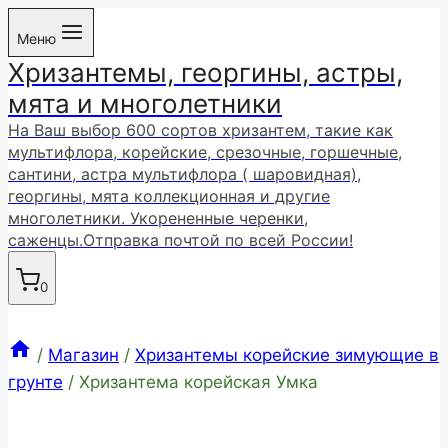
Перейти
Меню
к
Хризантемы, георгины, астры,
содержимому
мята и многолетники
На Ваш выбор 600 сортов хризантем, такие как
мультифлора, корейские, срезочные, горшечные,
сантини, астра мультифлора ( шаровидная),
георгины, мята коллекционная и другие
многолетники. Укорененные черенки,
саженцы.Отправка почтой по всей России!
0
/
Магазин
/
Хризантемы корейские зимующие в
грунте
/
Хризантема корейская Умка