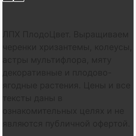
ЛПХ ПлодоЦвет. Выращиваем
черенки хризантемы, колеусы,
астры мультифлора, мяту
декоративные и плодово-
ягодные растения. Цены и все
тексты даны в
ознакомительных целях и не
являются публичной офертой.