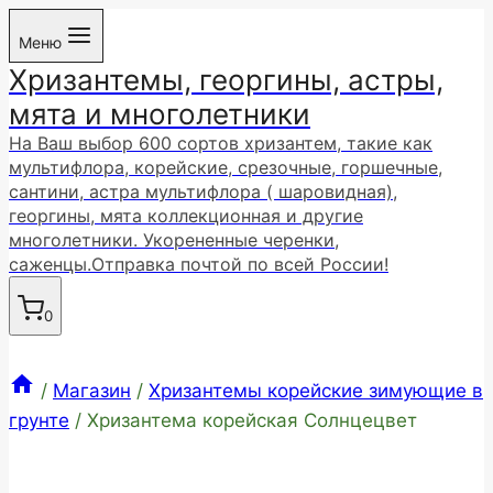
Перейти
Меню
к
Хризантемы, георгины, астры,
содержимому
мята и многолетники
На Ваш выбор 600 сортов хризантем, такие как
мультифлора, корейские, срезочные, горшечные,
сантини, астра мультифлора ( шаровидная),
георгины, мята коллекционная и другие
многолетники. Укорененные черенки,
саженцы.Отправка почтой по всей России!
0
/
Магазин
/
Хризантемы корейские зимующие в
грунте
/
Хризантема корейская Солнцецвет