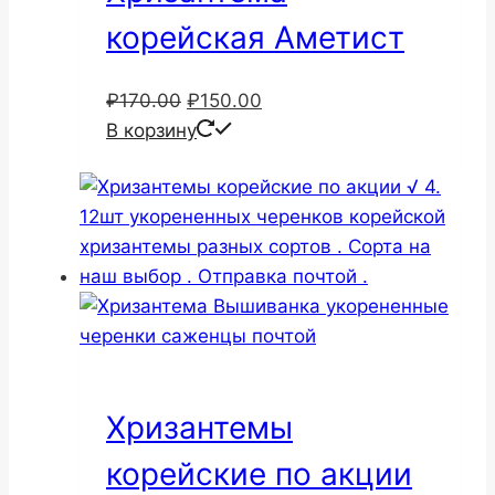
корейская Аметист
Первоначальная
Текущая
₽
170.00
₽
150.00
цена
цена:
В корзину
составляла
₽150.00.
₽170.00.
Хризантемы
корейские по акции