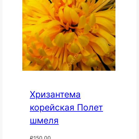
Хризантема
корейская Полет
шмеля
₽
150.00