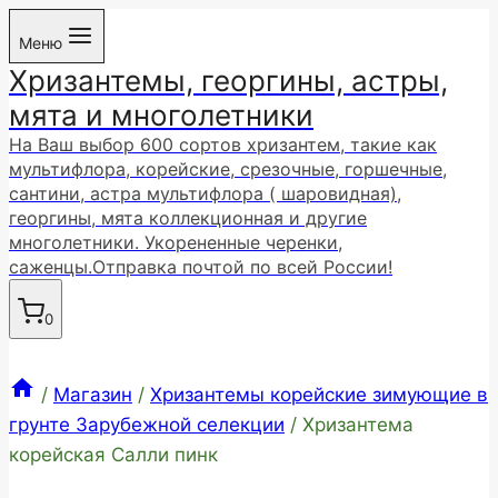
Перейти
Меню
к
Хризантемы, георгины, астры,
содержимому
мята и многолетники
На Ваш выбор 600 сортов хризантем, такие как
мультифлора, корейские, срезочные, горшечные,
сантини, астра мультифлора ( шаровидная),
георгины, мята коллекционная и другие
многолетники. Укорененные черенки,
саженцы.Отправка почтой по всей России!
0
/
Магазин
/
Хризантемы корейские зимующие в
грунте Зарубежной селекции
/
Хризантема
корейская Салли пинк