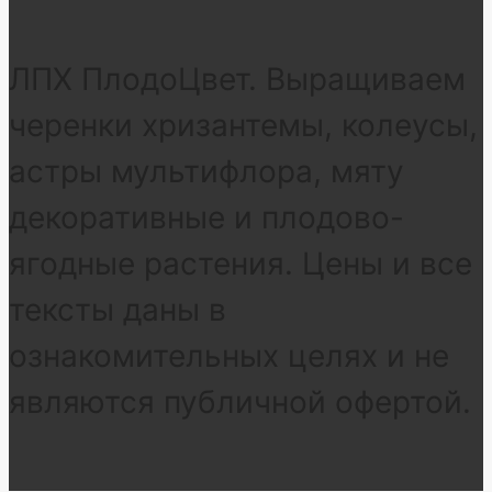
ЛПХ ПлодоЦвет. Выращиваем
черенки хризантемы, колеусы,
астры мультифлора, мяту
декоративные и плодово-
ягодные растения. Цены и все
тексты даны в
ознакомительных целях и не
являются публичной офертой.