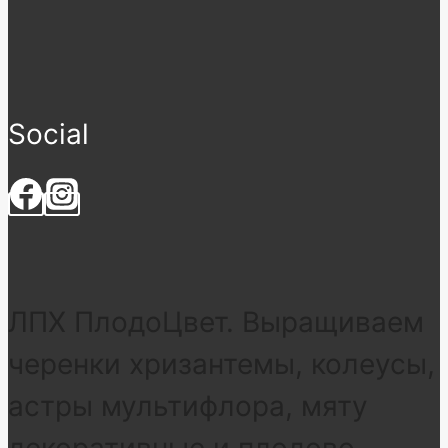
Social
ЛПХ ПлодоЦвет. Выращиваем
черенки хризантемы, колеусы,
астры мультифлора, мяту