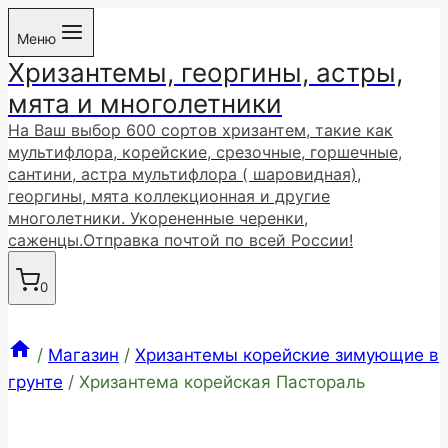
Перейти
Меню
к
Хризантемы, георгины, астры,
содержимому
мята и многолетники
На Ваш выбор 600 сортов хризантем, такие как
мультифлора, корейские, срезочные, горшечные,
сантини, астра мультифлора ( шаровидная),
георгины, мята коллекционная и другие
многолетники. Укорененные черенки,
саженцы.Отправка почтой по всей России!
0
/
Магазин
/
Хризантемы корейские зимующие в
грунте
/
Хризантема корейская Пастораль