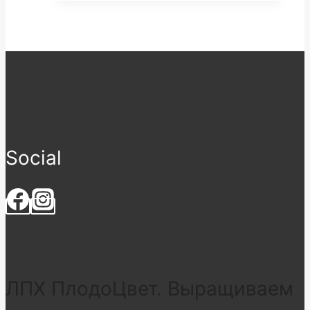
Social
ЛПХ ПлодоЦвет. Выращиваем