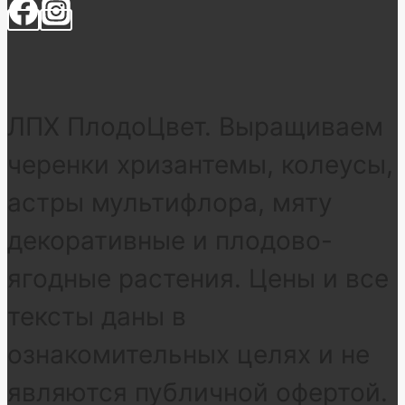
ЛПХ ПлодоЦвет. Выращиваем
черенки хризантемы, колеусы,
астры мультифлора, мяту
декоративные и плодово-
ягодные растения. Цены и все
тексты даны в
ознакомительных целях и не
являются публичной офертой.