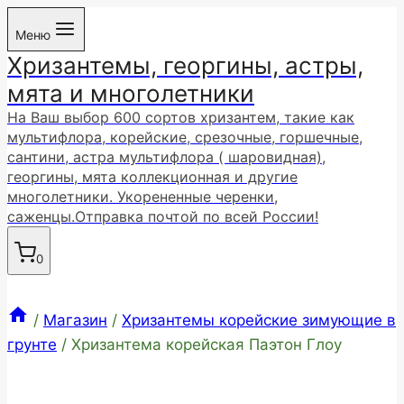
Перейти
Меню
к
Хризантемы, георгины, астры,
содержимому
мята и многолетники
На Ваш выбор 600 сортов хризантем, такие как
мультифлора, корейские, срезочные, горшечные,
сантини, астра мультифлора ( шаровидная),
георгины, мята коллекционная и другие
многолетники. Укорененные черенки,
саженцы.Отправка почтой по всей России!
0
/
Магазин
/
Хризантемы корейские зимующие в
грунте
/
Хризантема корейская Паэтон Глоу