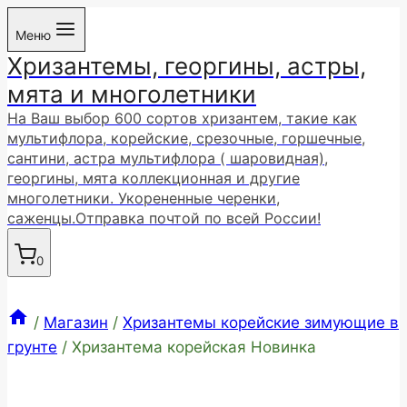
Перейти
Меню
к
Хризантемы, георгины, астры,
содержимому
мята и многолетники
На Ваш выбор 600 сортов хризантем, такие как
мультифлора, корейские, срезочные, горшечные,
сантини, астра мультифлора ( шаровидная),
георгины, мята коллекционная и другие
многолетники. Укорененные черенки,
саженцы.Отправка почтой по всей России!
0
/
Магазин
/
Хризантемы корейские зимующие в
грунте
/
Хризантема корейская Новинка