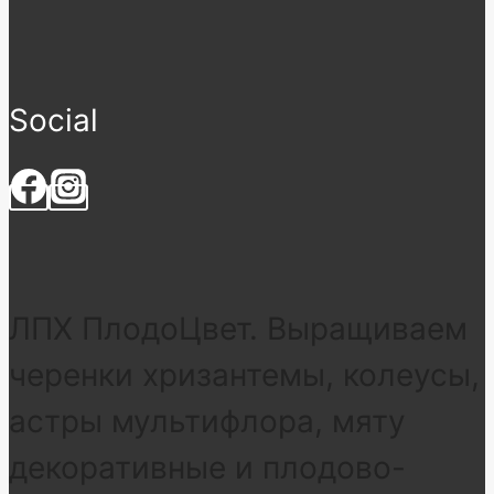
Social
ЛПХ ПлодоЦвет. Выращиваем
черенки хризантемы, колеусы,
астры мультифлора, мяту
декоративные и плодово-