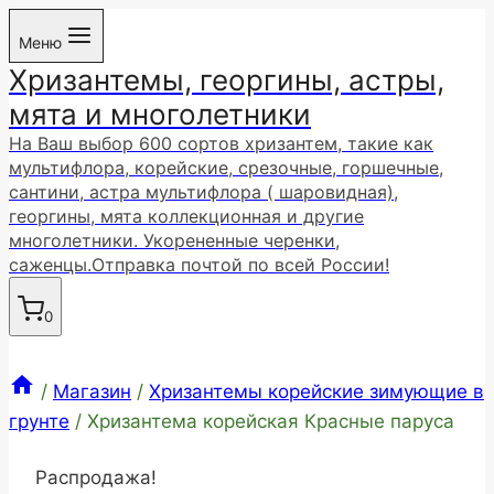
Перейти
Меню
к
Хризантемы, георгины, астры,
содержимому
мята и многолетники
На Ваш выбор 600 сортов хризантем, такие как
мультифлора, корейские, срезочные, горшечные,
сантини, астра мультифлора ( шаровидная),
георгины, мята коллекционная и другие
многолетники. Укорененные черенки,
саженцы.Отправка почтой по всей России!
0
/
Магазин
/
Хризантемы корейские зимующие в
грунте
/
Хризантема корейская Красные паруса
Распродажа!