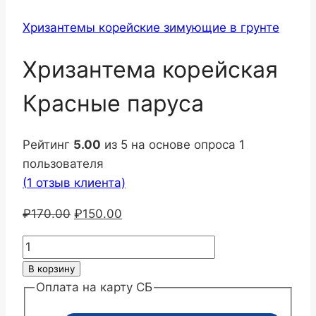
Хризантемы корейские зимующие в грунте
Хризантема корейская
Красные паруса
Рейтинг
5.00
из 5 на основе опроса
1
пользователя
(
1
отзыв клиента)
Первоначальная
Текущая
₽
170.00
₽
150.00
цена
цена:
Количество
составляла
₽150.00.
товара
В корзину
₽170.00.
Хризантема
Оплата на карту СБ
корейская