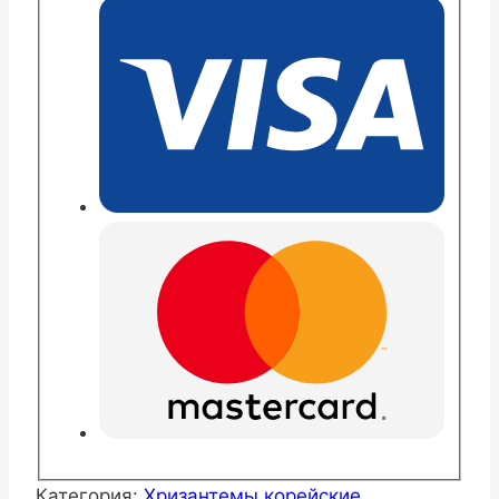
Красные
паруса
Категория:
Хризантемы корейские