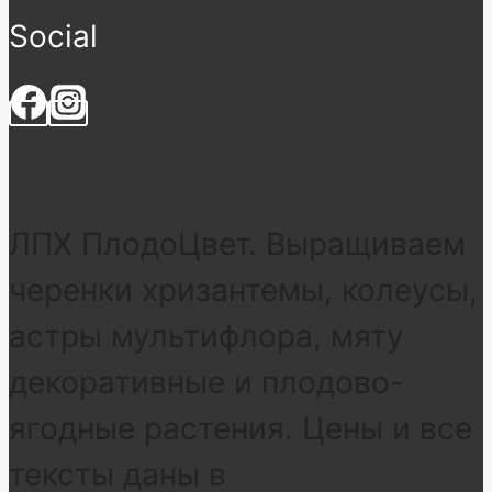
Social
ЛПХ ПлодоЦвет. Выращиваем
черенки хризантемы, колеусы,
астры мультифлора, мяту
декоративные и плодово-
ягодные растения. Цены и все
тексты даны в