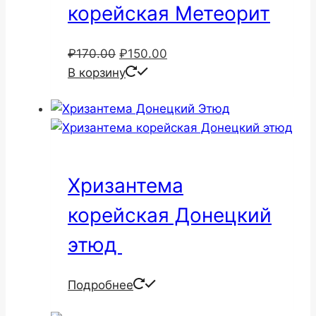
корейская Метеорит
Первоначальная
Текущая
₽
170.00
₽
150.00
цена
цена:
В корзину
составляла
₽150.00.
₽170.00.
Хризантема
корейская Донецкий
этюд
Подробнее