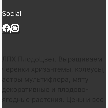
Social
ЛПХ ПлодоЦвет. Выращиваем
черенки хризантемы, колеусы,
астры мультифлора, мяту
декоративные и плодово-
ягодные растения. Цены и все