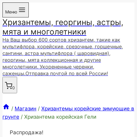
Перейти
Меню
к
Хризантемы, георгины, астры,
содержимому
мята и многолетники
На Ваш выбор 600 сортов хризантем, такие как
мультифлора, корейские, срезочные, горшечные,
сантини, астра мультифлора ( шаровидная),
георгины, мята коллекционная и другие
многолетники. Укорененные черенки,
саженцы.Отправка почтой по всей России!
0
/
Магазин
/
Хризантемы корейские зимующие в
грунте
/
Хризантема корейская Гели
Распродажа!