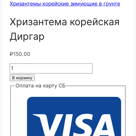
Хризантемы корейские зимующие в грунте
Хризантема корейская
Диргар
₽
150.00
Количество
товара
В корзину
Хризантема
Оплата на карту СБ
корейская
Диргар