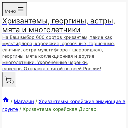
Перейти
Меню
к
Хризантемы, георгины, астры,
содержимому
мята и многолетники
На Ваш выбор 600 сортов хризантем, такие как
мультифлора, корейские, срезочные, горшечные,
сантини, астра мультифлора ( шаровидная),
георгины, мята коллекционная и другие
многолетники. Укорененные черенки,
саженцы.Отправка почтой по всей России!
0
/
Магазин
/
Хризантемы корейские зимующие в
грунте
/
Хризантема корейская Диргар