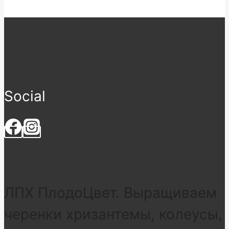
Social
ЛПХ ПлодоЦвет. Выращиваем
черенки хризантемы, колеусы,