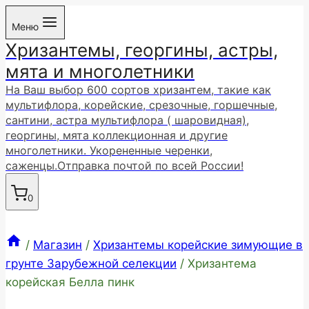
Перейти
Меню
к
Хризантемы, георгины, астры,
содержимому
мята и многолетники
На Ваш выбор 600 сортов хризантем, такие как
мультифлора, корейские, срезочные, горшечные,
сантини, астра мультифлора ( шаровидная),
георгины, мята коллекционная и другие
многолетники. Укорененные черенки,
саженцы.Отправка почтой по всей России!
0
/
Магазин
/
Хризантемы корейские зимующие в
грунте Зарубежной селекции
/
Хризантема
корейская Белла пинк