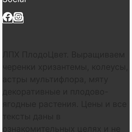
ЛПХ ПлодоЦвет. Выращиваем
черенки хризантемы, колеусы,
астры мультифлора, мяту
декоративные и плодово-
ягодные растения. Цены и все
тексты даны в
ознакомительных целях и не