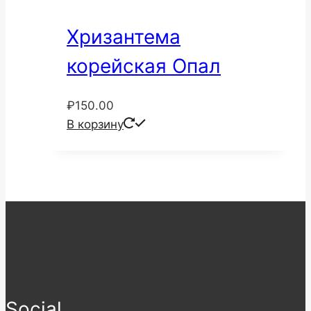
Хризантема
корейская Опал
₽
150.00
В корзину
Social