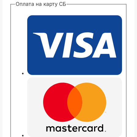
Хризантема
Оплата на карту СБ
корейская
Белла
пинк