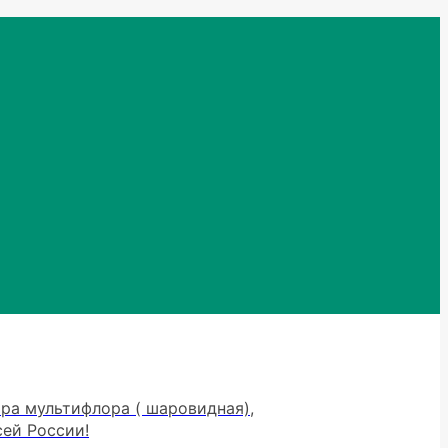
тра мультифлора ( шаровидная),
сей России!