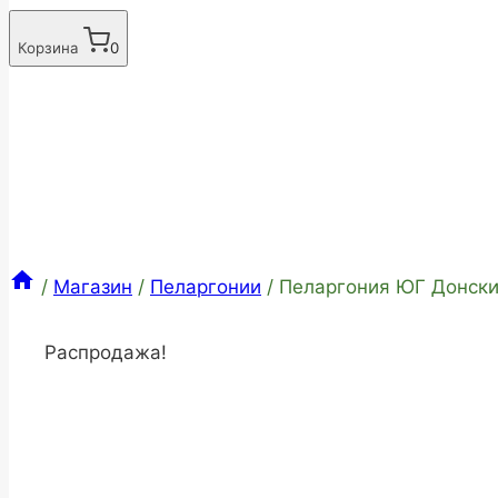
Корзина
0
/
Магазин
/
Пеларгонии
/
Пеларгония ЮГ Донски
Распродажа!