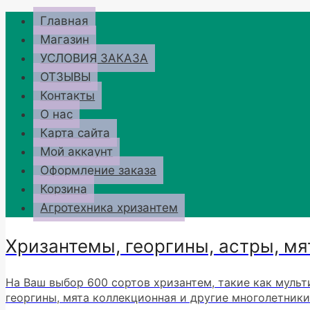
Перейти
Главная
к
Магазин
содержимому
УСЛОВИЯ ЗАКАЗА
ОТЗЫВЫ
Контакты
О нас
Карта сайта
Мой аккаунт
Оформление заказа
Корзина
Агротехника хризантем
Хризантемы, георгины, астры, мя
На Ваш выбор 600 сортов хризантем, такие как мульт
георгины, мята коллекционная и другие многолетники