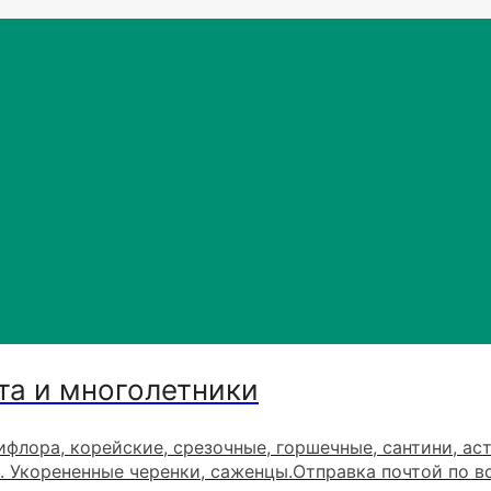
та и многолетники
ифлора, корейские, срезочные, горшечные, сантини, ас
. Укорененные черенки, саженцы.Отправка почтой по в