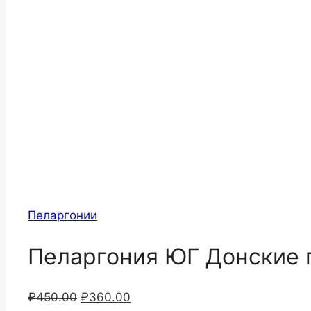
Пеларгонии
Пеларгония ЮГ Донские 
Первоначальная
Текущая
₽
450.00
₽
360.00