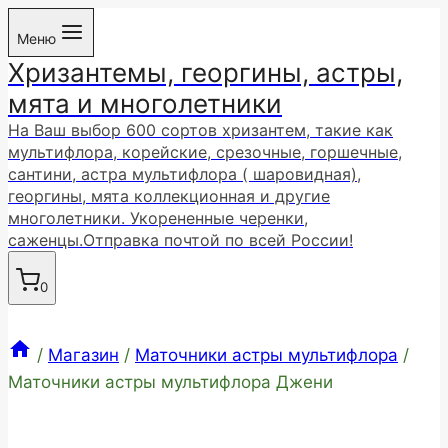
Перейти
Меню
к
Хризантемы, георгины, астры,
содержимому
мята и многолетники
На Ваш выбор 600 сортов хризантем, такие как
мультифлора, корейские, срезочные, горшечные,
сантини, астра мультифлора ( шаровидная),
георгины, мята коллекционная и другие
многолетники. Укорененные черенки,
саженцы.Отправка почтой по всей России!
0
/
Магазин
/
Маточники астры мультифлора
/
Маточники астры мультифлора Джени