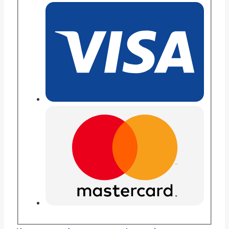
мультифлора
Джени