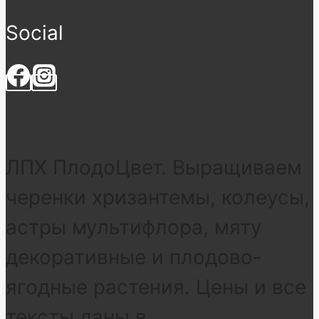
Social
ЛПХ ПлодоЦвет. Выращиваем
черенки хризантемы, колеусы,
астры мультифлора, мяту
декоративные и плодово-
ягодные растения. Цены и все
тексты даны в