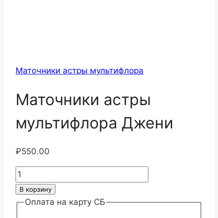
Маточники астры мультифлора
Маточники астры
мультифлора Джени
₽
550.00
Количество
товара
В корзину
Маточники
Оплата на карту СБ
астры