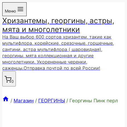
Перейти
Меню
к
Хризантемы, георгины, астры,
содержимому
мята и многолетники
На Ваш выбор 600 сортов хризантем, такие как
мультифлора, корейские, срезочные, горшечные,
сантини, астра мультифлора ( шаровидная),
георгины, мята коллекционная и другие
многолетники. Укорененные черенки,
саженцы.Отправка почтой по всей России!
0
/
Магазин
/
ГЕОРГИНЫ
/
Георгины Пинк перл