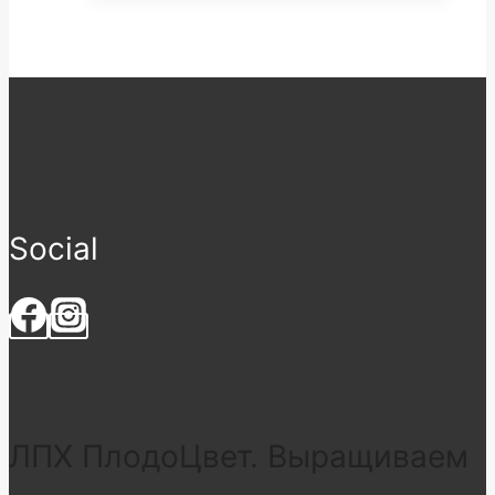
Social
ЛПХ ПлодоЦвет. Выращиваем