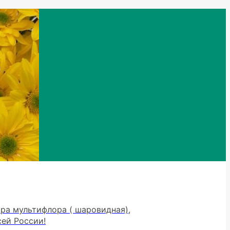
тра мультифлора ( шаровидная),
сей России!