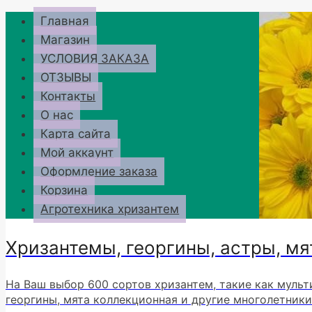
Перейти
Главная
к
Магазин
содержимому
УСЛОВИЯ ЗАКАЗА
ОТЗЫВЫ
Контакты
О нас
Карта сайта
Мой аккаунт
Оформление заказа
Корзина
Агротехника хризантем
Хризантемы, георгины, астры, мя
На Ваш выбор 600 сортов хризантем, такие как мульт
георгины, мята коллекционная и другие многолетники