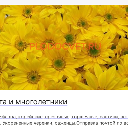
та и многолетники
ифлора, корейские, срезочные, горшечные, сантини, ас
. Укорененные черенки, саженцы.Отправка почтой по в