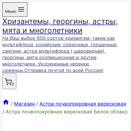
Перейти
Меню
к
Хризантемы, георгины, астры,
содержимому
мята и многолетники
На Ваш выбор 600 сортов хризантем, такие как
мультифлора, корейские, срезочные, горшечные,
сантини, астра мультифлора ( шаровидная),
георгины, мята коллекционная и другие
многолетники. Укорененные черенки,
саженцы.Отправка почтой по всей России!
0
/
Магазин
/
Астра почвопокровная вересковая
/
Астра почвопокровная вересковая Белое облако