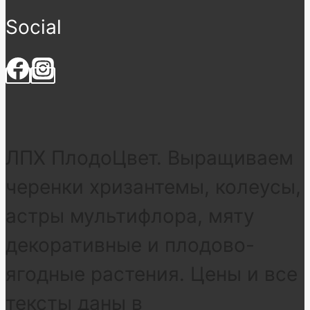
Social
ЛПХ ПлодоЦвет. Выращиваем
черенки хризантемы, колеусы,
астры мультифлора, мяту
декоративные и плодово-
ягодные растения. Цены и все
тексты даны в