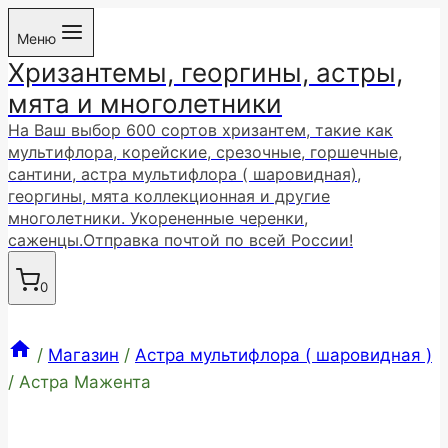
Перейти
Меню
к
Хризантемы, георгины, астры,
содержимому
мята и многолетники
На Ваш выбор 600 сортов хризантем, такие как
мультифлора, корейские, срезочные, горшечные,
сантини, астра мультифлора ( шаровидная),
георгины, мята коллекционная и другие
многолетники. Укорененные черенки,
саженцы.Отправка почтой по всей России!
0
/
Магазин
/
Астра мультифлора ( шаровидная )
/
Астра Мажента