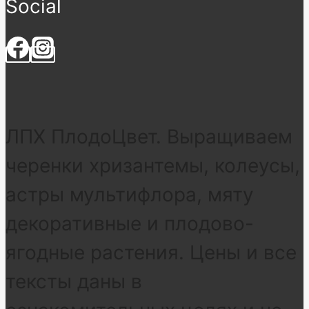
Social
ЛПХ ПлодоЦвет. Выращиваем
черенки хризантемы, колеусы,
астры мультифлора, мяту
декоративные и плодово-
ягодные растения. Цены и все
тексты даны в