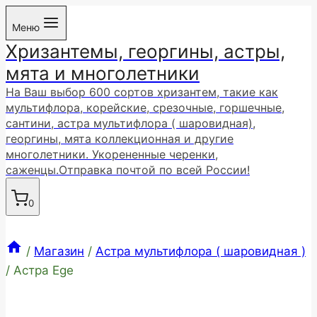
Перейти
Меню
к
Хризантемы, георгины, астры,
содержимому
мята и многолетники
На Ваш выбор 600 сортов хризантем, такие как
мультифлора, корейские, срезочные, горшечные,
сантини, астра мультифлора ( шаровидная),
георгины, мята коллекционная и другие
многолетники. Укорененные черенки,
саженцы.Отправка почтой по всей России!
0
/
Магазин
/
Астра мультифлора ( шаровидная )
/
Астра Ege