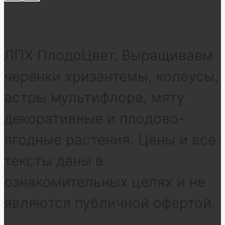
ЛПХ ПлодоЦвет. Выращиваем
черенки хризантемы, колеусы,
астры мультифлора, мяту
декоративные и плодово-
ягодные растения. Цены и все
тексты даны в
ознакомительных целях и не
являются публичной офертой.