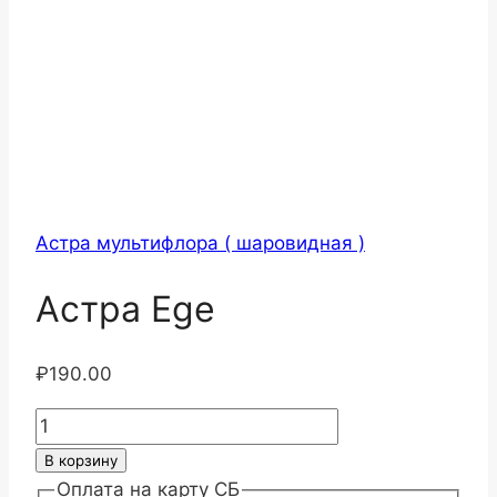
Астра мультифлора ( шаровидная )
Астра Ege
₽
190.00
Количество
товара
В корзину
Астра
Оплата на карту СБ