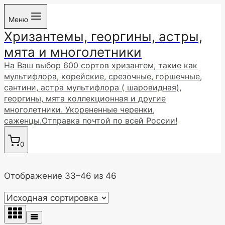
Перейти
Меню
к
Хризантемы, георгины, астры,
содержимому
мята и многолетники
На Ваш выбор 600 сортов хризантем, такие как
мультифлора, корейские, срезочные, горшечные,
сантини, астра мультифлора ( шаровидная),
георгины, мята коллекционная и другие
многолетники. Укорененные черенки,
саженцы.Отправка почтой по всей России!
0
Отображение 33–46 из 46