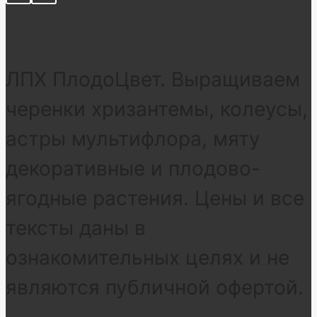
ЛПХ ПлодоЦвет. Выращиваем
черенки хризантемы, колеусы,
астры мультифлора, мяту
декоративные и плодово-
ягодные растения. Цены и все
тексты даны в
ознакомительных целях и не
являются публичной офертой.