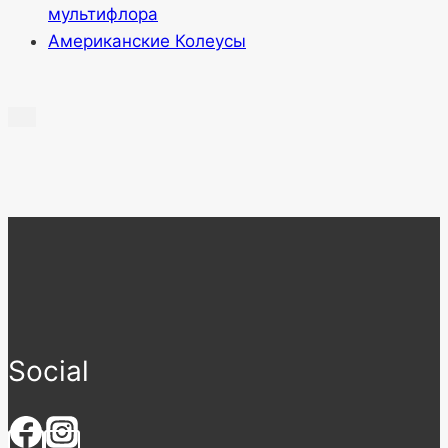
мультифлора
Американские Колеусы
Social