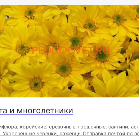
та и многолетники
ифлора, корейские, срезочные, горшечные, сантини, ас
. Укорененные черенки, саженцы.Отправка почтой по в