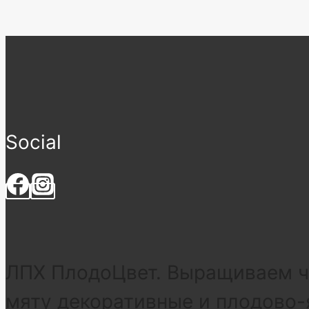
Social
ЛПХ ПлодоЦвет. Выращиваем че
мяту декоративные и плодово-