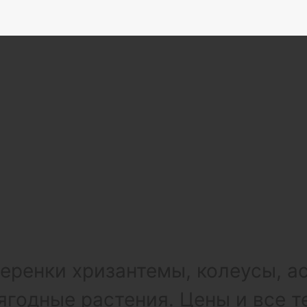
ренки хризантемы, колеусы, а
ягодные растения. Цены и все т