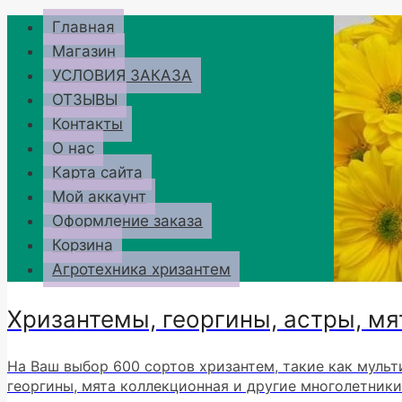
Перейти
Главная
к
Магазин
содержимому
УСЛОВИЯ ЗАКАЗА
ОТЗЫВЫ
Контакты
О нас
Карта сайта
Мой аккаунт
Оформление заказа
Корзина
Агротехника хризантем
Хризантемы, георгины, астры, мя
На Ваш выбор 600 сортов хризантем, такие как мульт
георгины, мята коллекционная и другие многолетники