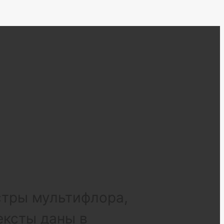
стры мультифлора,
ексты даны в