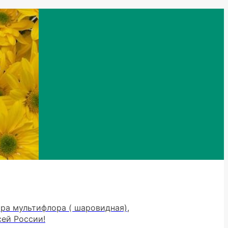
тра мультифлора ( шаровидная),
сей России!