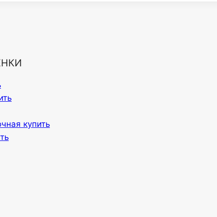
ЕНКИ
ь
ить
очная купить
ть