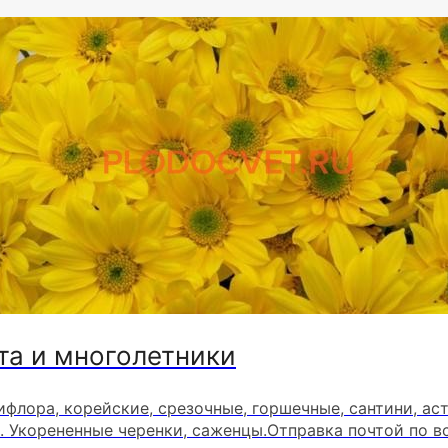
та и многолетники
ифлора, корейские, срезочные, горшечные, сантини, ас
. Укорененные черенки, саженцы.Отправка почтой по в