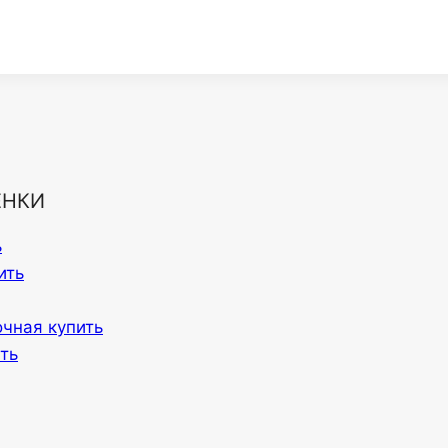
ЕНКИ
ь
ить
очная купить
ть