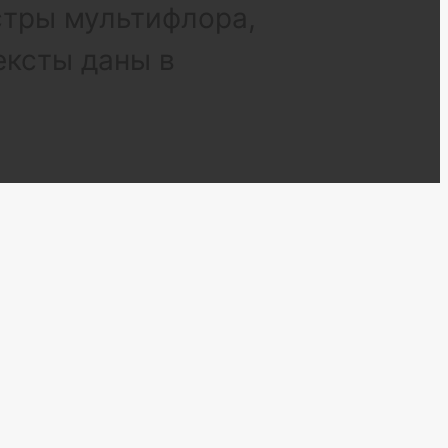
стры мультифлора,
ексты даны в