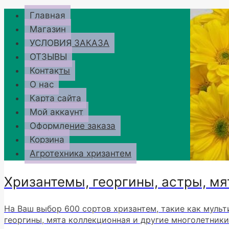
Перейти
Главная
к
Магазин
содержимому
УСЛОВИЯ ЗАКАЗА
ОТЗЫВЫ
Контакты
О нас
Карта сайта
Мой аккаунт
Оформление заказа
Корзина
Агротехника хризантем
Хризантемы, георгины, астры, мя
На Ваш выбор 600 сортов хризантем, такие как мульт
георгины, мята коллекционная и другие многолетники