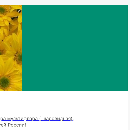
тра мультифлора ( шаровидная),
сей России!