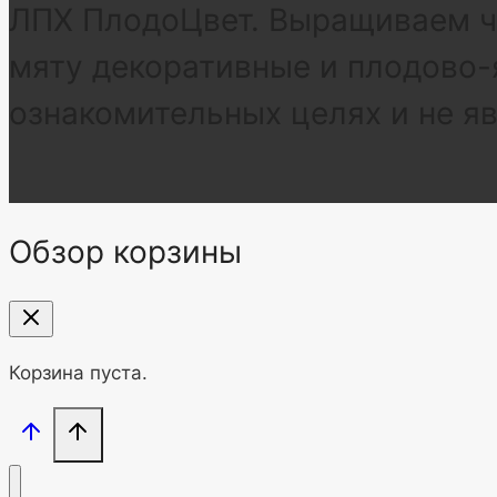
ЛПХ ПлодоЦвет. Выращиваем че
мяту декоративные и плодово-
ознакомительных целях и не я
Обзор корзины
Корзина пуста.