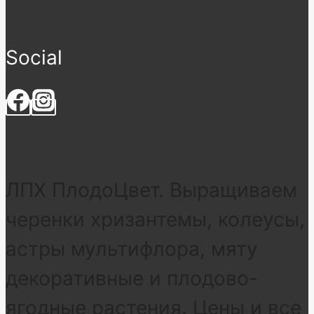
Social
ЛПХ ПлодоЦвет. Выращиваем
черенки хризантемы, колеусы,
астры мультифлора, мяту
декоративные и плодово-
ягодные растения. Цены и все