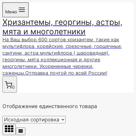
Перейти
Меню
к
Хризантемы, георгины, астры,
содержимому
мята и многолетники
На Ваш выбор 600 сортов хризантем, такие как
мультифлора, корейские, срезочные, горшечные,
сантини, астра мультифлора ( шаровидная),
георгины, мята коллекционная и другие
многолетники. Укорененные черенки,
саженцы.Отправка почтой по всей России!
0
Отображение единственного товара