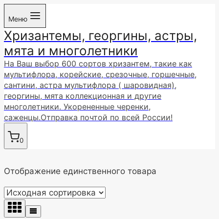
Перейти
Меню
к
Хризантемы, георгины, астры,
содержимому
мята и многолетники
На Ваш выбор 600 сортов хризантем, такие как
мультифлора, корейские, срезочные, горшечные,
сантини, астра мультифлора ( шаровидная),
георгины, мята коллекционная и другие
многолетники. Укорененные черенки,
саженцы.Отправка почтой по всей России!
0
Отображение единственного товара