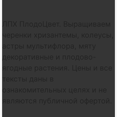
ЛПХ ПлодоЦвет. Выращиваем
черенки хризантемы, колеусы,
астры мультифлора, мяту
декоративные и плодово-
ягодные растения. Цены и все
тексты даны в
ознакомительных целях и не
являются публичной офертой.