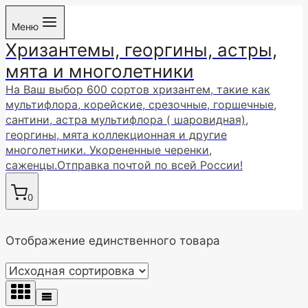
Перейти
Меню
к
Хризантемы, георгины, астры,
содержимому
мята и многолетники
На Ваш выбор 600 сортов хризантем, такие как
мультифлора, корейские, срезочные, горшечные,
сантини, астра мультифлора ( шаровидная),
георгины, мята коллекционная и другие
многолетники. Укорененные черенки,
саженцы.Отправка почтой по всей России!
0
Отображение единственного товара