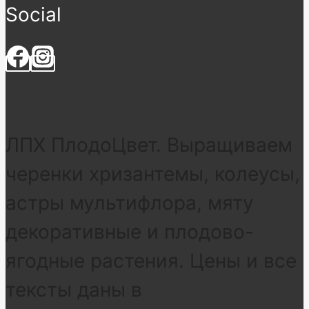
Social
ЛПХ ПлодоЦвет. Выращиваем
черенки хризантемы, колеусы,
астры мультифлора, мяту
декоративные и плодово-
ягодные растения. Цены и все
тексты даны в