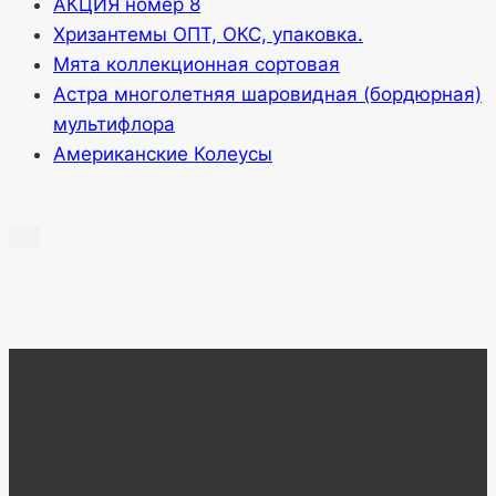
АКЦИЯ номер 8
Хризантемы ОПТ, ОКС, упаковка.
Мята коллекционная сортовая
Астра многолетняя шаровидная (бордюрная)
мультифлора
Американские Колеусы