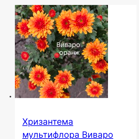
Хризантема
мультифлора Виваро