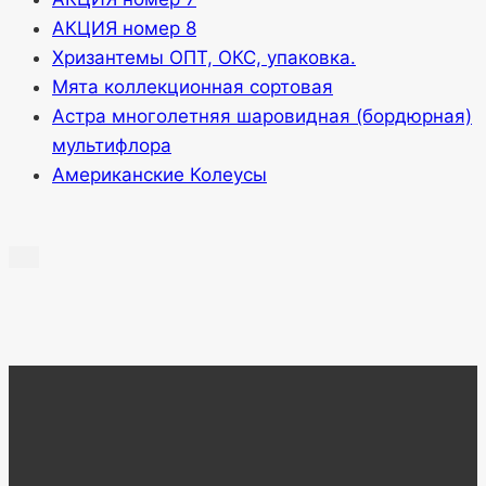
АКЦИЯ номер 8
Хризантемы ОПТ, ОКС, упаковка.
Мята коллекционная сортовая
Астра многолетняя шаровидная (бордюрная)
мультифлора
Американские Колеусы