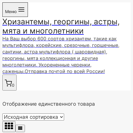
Перейти
Меню
к
Хризантемы, георгины, астры,
содержимому
мята и многолетники
На Ваш выбор 600 сортов хризантем, такие как
мультифлора, корейские, срезочные, горшечные,
сантини, астра мультифлора ( шаровидная),
георгины, мята коллекционная и другие
многолетники. Укорененные черенки,
саженцы.Отправка почтой по всей России!
0
Отображение единственного товара