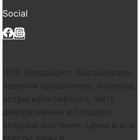
Social
ЛПХ ПлодоЦвет. Выращиваем
черенки хризантемы, колеусы,
астры мультифлора, мяту
декоративные и плодово-
ягодные растения. Цены и все
тексты даны в