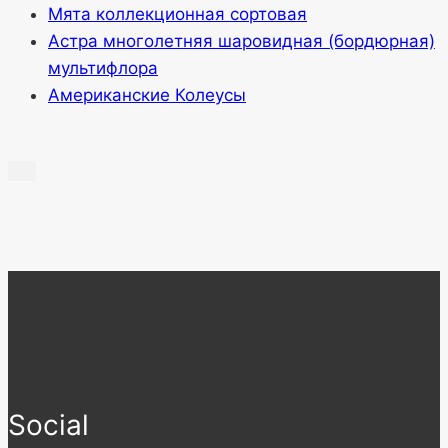
Мята коллекционная сортовая
Астра многолетняя шаровидная (бордюрная)
мультифлора
Американские Колеусы
Social