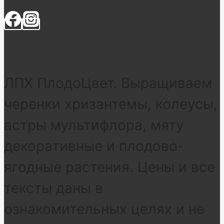
ЛПХ ПлодоЦвет. Выращиваем
черенки хризантемы, колеусы,
астры мультифлора, мяту
декоративные и плодово-
ягодные растения. Цены и все
тексты даны в
ознакомительных целях и не