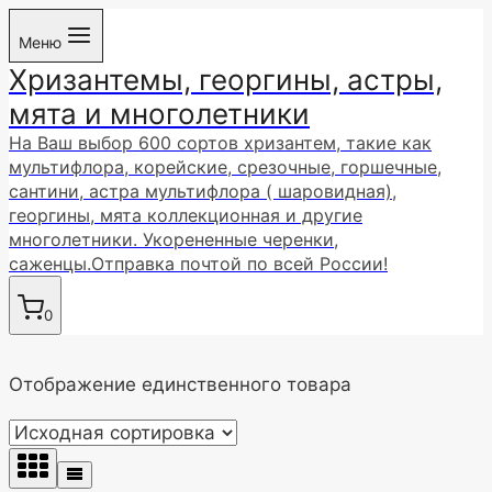
Перейти
Меню
к
Хризантемы, георгины, астры,
содержимому
мята и многолетники
На Ваш выбор 600 сортов хризантем, такие как
мультифлора, корейские, срезочные, горшечные,
сантини, астра мультифлора ( шаровидная),
георгины, мята коллекционная и другие
многолетники. Укорененные черенки,
саженцы.Отправка почтой по всей России!
0
Отображение единственного товара