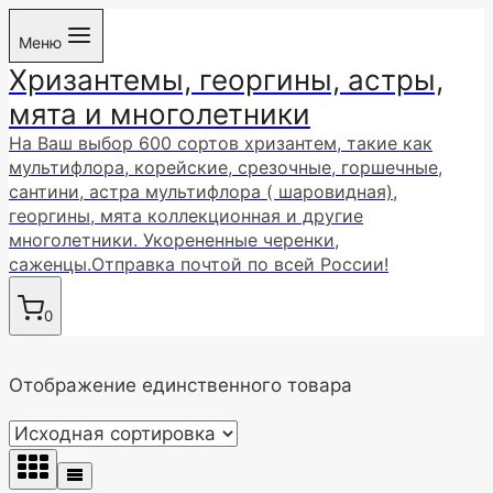
Перейти
Меню
к
Хризантемы, георгины, астры,
содержимому
мята и многолетники
На Ваш выбор 600 сортов хризантем, такие как
мультифлора, корейские, срезочные, горшечные,
сантини, астра мультифлора ( шаровидная),
георгины, мята коллекционная и другие
многолетники. Укорененные черенки,
саженцы.Отправка почтой по всей России!
0
Отображение единственного товара