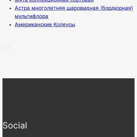
Астра многолетняя шаровидная (бордюрная)
мультифлора
Американские Колеусы
Social