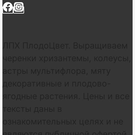
ЛПХ ПлодоЦвет. Выращиваем
черенки хризантемы, колеусы,
астры мультифлора, мяту
декоративные и плодово-
ягодные растения. Цены и все
тексты даны в
ознакомительных целях и не
являются публичной офертой.