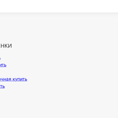
ЕНКИ
ь
ить
очная купить
ть