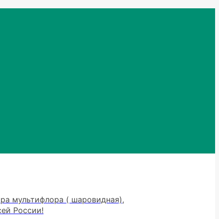
тра мультифлора ( шаровидная),
сей России!