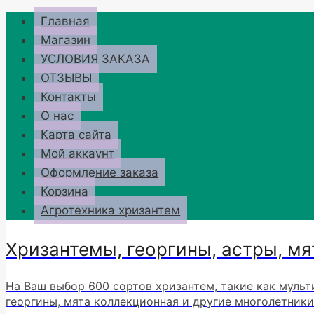
Перейти
Главная
к
Магазин
содержимому
УСЛОВИЯ ЗАКАЗА
ОТЗЫВЫ
Контакты
О нас
Карта сайта
Мой аккаунт
Оформление заказа
Корзина
Агротехника хризантем
Хризантемы, георгины, астры, мя
На Ваш выбор 600 сортов хризантем, такие как мульт
георгины, мята коллекционная и другие многолетники