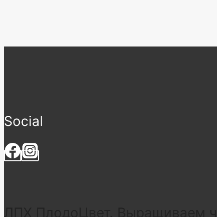
Social
ЛПХ ПлодоЦвет. Выращиваем че