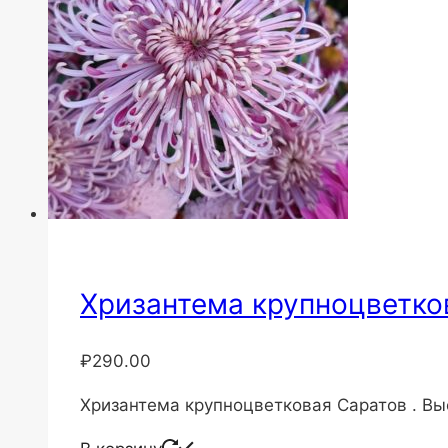
Хризантема крупноцветко
₽
290.00
Хризантема крупноцветковая Саратов . Выс