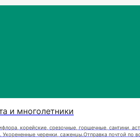
та и многолетники
ифлора, корейские, срезочные, горшечные, сантини, ас
. Укорененные черенки, саженцы.Отправка почтой по в