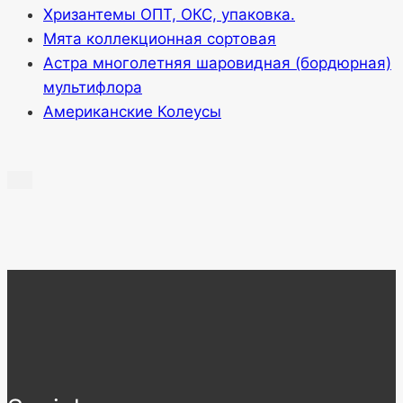
Хризантемы ОПТ, ОКС, упаковка.
Мята коллекционная сортовая
Астра многолетняя шаровидная (бордюрная)
мультифлора
Американские Колеусы