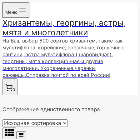
Перейти
Меню
к
Хризантемы, георгины, астры,
содержимому
мята и многолетники
На Ваш выбор 600 сортов хризантем, такие как
мультифлора, корейские, срезочные, горшечные,
сантини, астра мультифлора ( шаровидная),
георгины, мята коллекционная и другие
многолетники. Укорененные черенки,
саженцы.Отправка почтой по всей России!
0
Отображение единственного товара