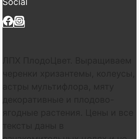
Social
ЛПХ ПлодоЦвет. Выращиваем
черенки хризантемы, колеусы,
астры мультифлора, мяту
декоративные и плодово-
ягодные растения. Цены и все
тексты даны в
ознакомительных целях и не