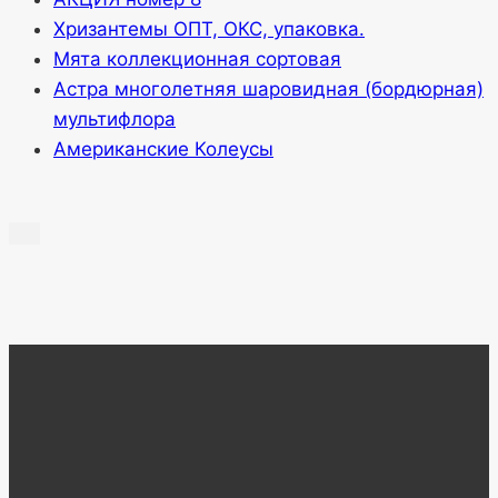
Хризантемы ОПТ, ОКС, упаковка.
Мята коллекционная сортовая
Астра многолетняя шаровидная (бордюрная)
мультифлора
Американские Колеусы