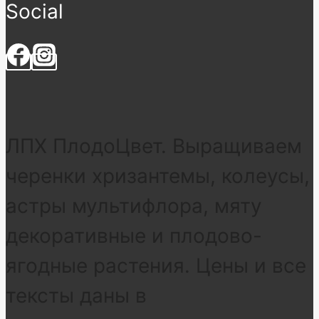
Social
ЛПХ ПлодоЦвет. Выращиваем
черенки хризантемы, колеусы,
астры мультифлора, мяту
декоративные и плодово-
ягодные растения. Цены и все
тексты даны в