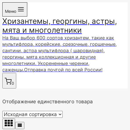
Перейти
Меню
к
Хризантемы, георгины, астры,
содержимому
мята и многолетники
На Ваш выбор 600 сортов хризантем, такие как
мультифлора, корейские, срезочные, горшечные,
сантини, астра мультифлора ( шаровидная),
георгины, мята коллекционная и другие
многолетники. Укорененные черенки,
саженцы.Отправка почтой по всей России!
0
Отображение единственного товара