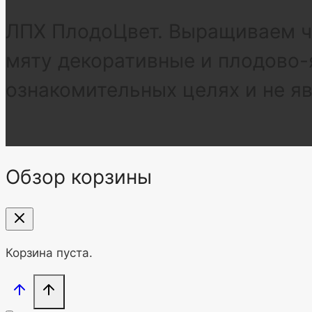
ЛПХ ПлодоЦвет. Выращиваем че
мяту декоративные и плодово-
ознакомительных целях и не я
Обзор корзины
Корзина пуста.