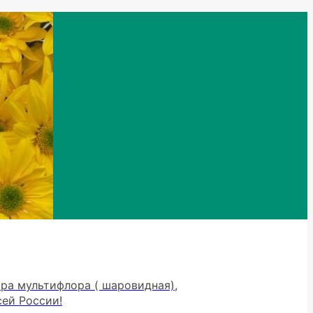
тра мультифлора ( шаровидная),
сей России!