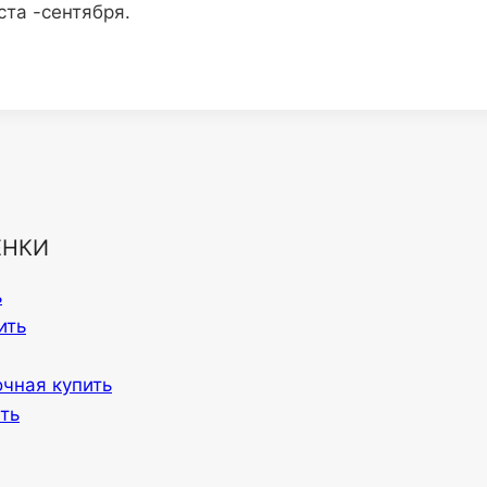
ста -сентября.
ЕНКИ
ь
ить
очная купить
ть