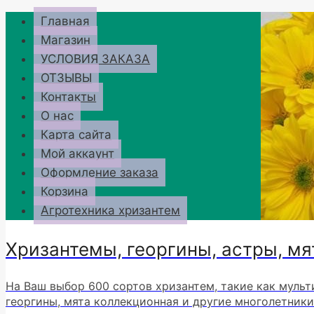
Перейти
Главная
к
Магазин
содержимому
УСЛОВИЯ ЗАКАЗА
ОТЗЫВЫ
Контакты
О нас
Карта сайта
Мой аккаунт
Оформление заказа
Корзина
Агротехника хризантем
Хризантемы, георгины, астры, мя
На Ваш выбор 600 сортов хризантем, такие как мульт
георгины, мята коллекционная и другие многолетники