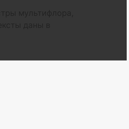
стры мультифлора,
ексты даны в