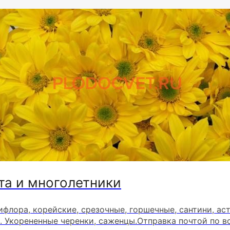
та и многолетники
ифлора, корейские, срезочные, горшечные, сантини, ас
. Укорененные черенки, саженцы.Отправка почтой по в