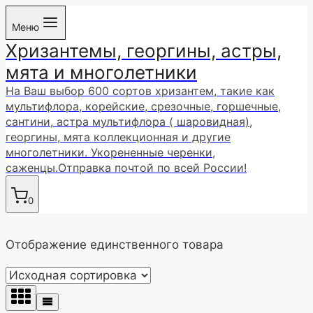
Перейти
Меню
к
Хризантемы, георгины, астры,
содержимому
мята и многолетники
На Ваш выбор 600 сортов хризантем, такие как
мультифлора, корейские, срезочные, горшечные,
сантини, астра мультифлора ( шаровидная),
георгины, мята коллекционная и другие
многолетники. Укорененные черенки,
саженцы.Отправка почтой по всей России!
0
Отображение единственного товара