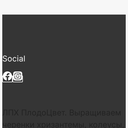
Social
ЛПХ ПлодоЦвет. Выращиваем
черенки хризантемы, колеусы,