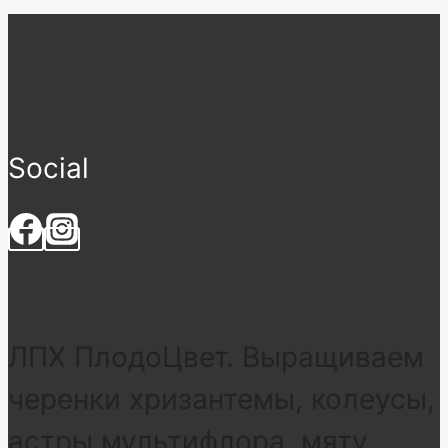
Social
ЛПХ ПлодоЦвет. Выращиваем
черенки хризантемы, колеусы,
астры мультифлора, мяту