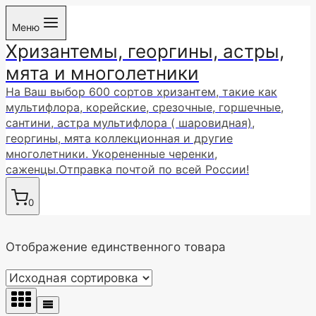
Перейти
Меню
к
Хризантемы, георгины, астры,
содержимому
мята и многолетники
На Ваш выбор 600 сортов хризантем, такие как
мультифлора, корейские, срезочные, горшечные,
сантини, астра мультифлора ( шаровидная),
георгины, мята коллекционная и другие
многолетники. Укорененные черенки,
саженцы.Отправка почтой по всей России!
0
Отображение единственного товара