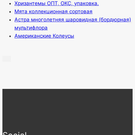
Хризантемы ОПТ, ОКС, упаковка.
Мята коллекционная сортовая
Астра многолетняя шаровидная (бордюрная)
мультифлора
Американские Колеусы