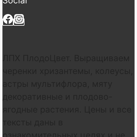
Social
ЛПХ ПлодоЦвет. Выращиваем
черенки хризантемы, колеусы,
астры мультифлора, мяту
декоративные и плодово-
ягодные растения. Цены и все
тексты даны в
ознакомительных целях и не