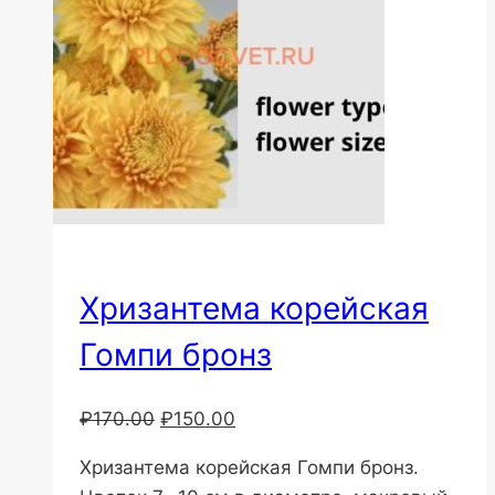
Хризантема корейская
Гомпи бронз
Первоначальная
Текущая
₽
170.00
₽
150.00
цена
цена:
Хризантема корейская Гомпи бронз.
составляла
₽150.00.