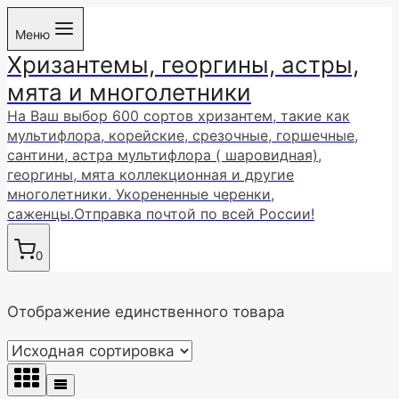
Перейти
Меню
к
Хризантемы, георгины, астры,
содержимому
мята и многолетники
На Ваш выбор 600 сортов хризантем, такие как
мультифлора, корейские, срезочные, горшечные,
сантини, астра мультифлора ( шаровидная),
георгины, мята коллекционная и другие
многолетники. Укорененные черенки,
саженцы.Отправка почтой по всей России!
0
Отображение единственного товара